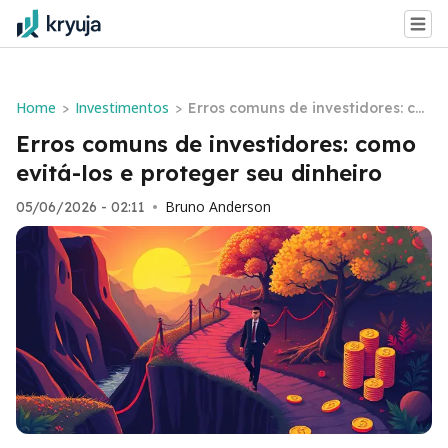
Home
Investimentos
>
>
Erros comuns de investidores: co
mo evitá-los e proteger seu dinh
Erros comuns de investidores: como
eiro
evitá-los e proteger seu dinheiro
Bruno Anderson
05/06/2026 - 02:11
•