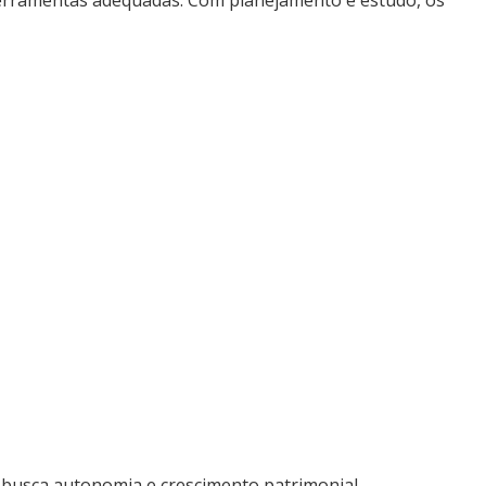
ferramentas adequadas. Com planejamento e estudo, os
m busca autonomia e crescimento patrimonial.