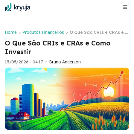
Home
Produtos Financeiros
>
>
O Que São CRIs e CRAs e C
omo Investir
O Que São CRIs e CRAs e Como
Investir
Bruno Anderson
13/05/2026 - 04:17
•