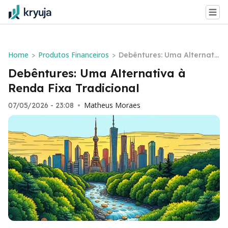
Home
Produtos Financeiros
>
>
Debêntures: Uma Alternati
va à Renda Fixa Tradicion
Debêntures: Uma Alternativa à
al
Renda Fixa Tradicional
Matheus Moraes
07/05/2026 - 23:08
•