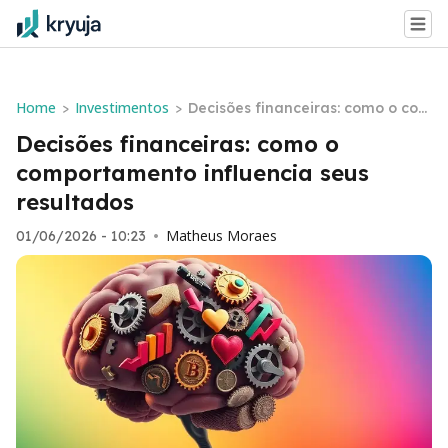
Home
Investimentos
>
>
Decisões financeiras: como o com
portamento influencia seus result
Decisões financeiras: como o
ados
comportamento influencia seus
resultados
Matheus Moraes
01/06/2026 - 10:23
•