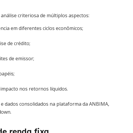
nálise criteriosa de múltiplos aspectos:
ência em diferentes ciclos econômicos;
se de crédito;
mites de emissor;
papéis;
impacto nos retornos líquidos.
ra e dados consolidados na plataforma da ANBIMA,
down.
e renda fixa