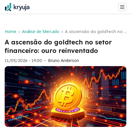
Home
Análise de Mercado
>
>
A ascensão do goldtech no s
etor financeiro: ouro reinven
A ascensão do goldtech no setor
tado
financeiro: ouro reinventado
Bruno Anderson
11/05/2026 - 19:00
•