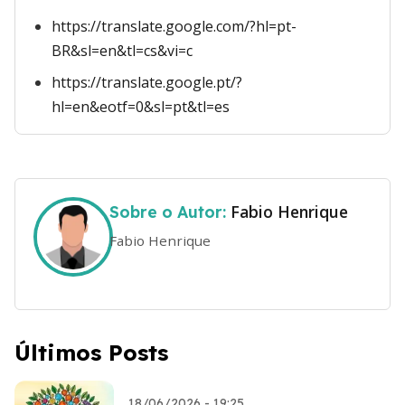
https://translate.google.com/?hl=pt-
BR&sl=en&tl=cs&vi=c
https://translate.google.pt/?
hl=en&eotf=0&sl=pt&tl=es
Fabio Henrique
Sobre o Autor:
Fabio Henrique
Últimos Posts
18/06/2026 - 19:25