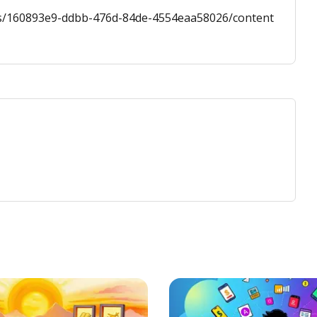
eams/160893e9-ddbb-476d-84de-4554eaa58026/content