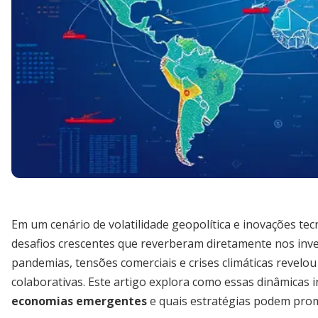
Em um cenário de volatilidade geopolítica e inovações te
desafios crescentes que reverberam diretamente nos inve
pandemias, tensões comerciais e crises climáticas revelou
colaborativas. Este artigo explora como essas dinâmicas 
economias emergentes
e quais estratégias podem promo