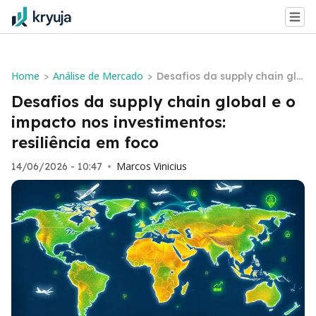
Home
Análise de Mercado
>
>
Desafios da supply chain glo
bal e o impacto nos investim
Desafios da supply chain global e o
entos: resiliência em foco
impacto nos investimentos:
resiliência em foco
Marcos Vinicius
14/06/2026 - 10:47
•