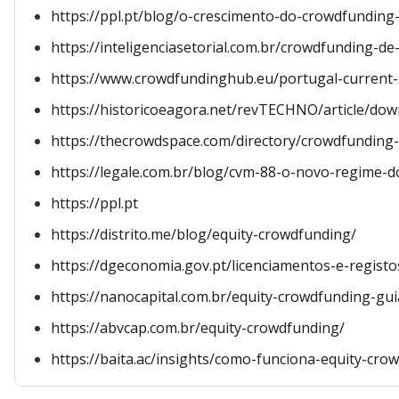
https://ppl.pt/blog/o-crescimento-do-crowdfund
https://inteligenciasetorial.com.br/crowdfunding-de
https://www.crowdfundinghub.eu/portugal-current-
https://historicoeagora.net/revTECHNO/article/do
https://thecrowdspace.com/directory/crowdfunding-
https://legale.com.br/blog/cvm-88-o-novo-regime-
https://ppl.pt
https://distrito.me/blog/equity-crowdfunding/
https://dgeconomia.gov.pt/licenciamentos-e-regist
https://nanocapital.com.br/equity-crowdfunding-gu
https://abvcap.com.br/equity-crowdfunding/
https://baita.ac/insights/como-funciona-equity-c