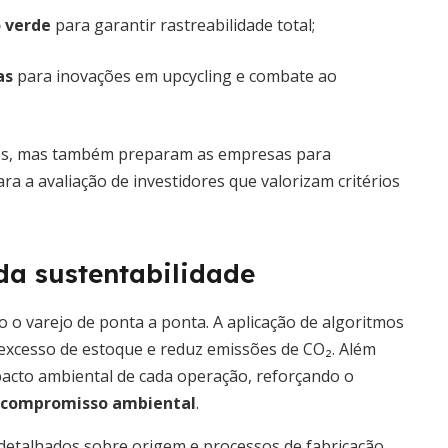
o verde
para garantir rastreabilidade total;
as
para inovações em upcycling e combate ao
es, mas também preparam as empresas para
a a avaliação de investidores que valorizam critérios
da sustentabilidade
ndo o varejo de ponta a ponta. A aplicação de algoritmos
excesso de estoque e reduz emissões de CO₂. Além
mpacto ambiental de cada operação, reforçando o
ao compromisso ambiental
.
etalhados sobre origem e processos de fabricação,