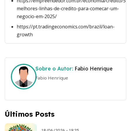
https://empreendedor.com.br/economia/credito/5-
melhores-linhas-de-credito-para-comecar-um-
negocio-em-2025/
https://pt.tradingeconomics.com/brazil/loan-
growth
Fabio Henrique
Sobre o Autor:
Fabio Henrique
Últimos Posts
18/06/2026 - 19:25