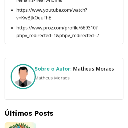
remains-heart-home/
https://www.youtube.com/watch?
v=KwBJkOeuFhE
https://www.proz.com/profile/669310?
phpv_redirected=1&phpv_redirected=2
Matheus Moraes
Sobre o Autor:
Matheus Moraes
Últimos Posts