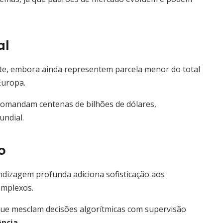
al
nte, embora ainda representem parcela menor do total
Europa.
comandam centenas de bilhões de dólares,
ndial.
o
rendizagem profunda adiciona sofisticação aos
omplexos.
que mesclam decisões algorítmicas com supervisão
ência
.