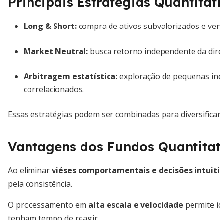
Principais Estratégias Quantitat
Long & Short
:
compra de ativos subvalorizados e ven
Market Neutral
:
busca retorno independente da dire
Arbitragem estatística
:
exploração de pequenas ine
correlacionados.
Essas estratégias podem ser combinadas para diversificar 
Vantagens dos Fundos Quantitat
Ao eliminar
viéses comportamentais e decisões intuit
pela consistência.
O processamento em
alta escala e velocidade
permite i
tenham tempo de reagir.