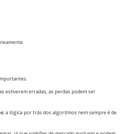
aneamente.
importantes.
sas estiverem erradas, as perdas podem ser
es
: a lógica por trás dos algoritmos nem sempre é de
temas, já que padrões de mercado evoluem e podem