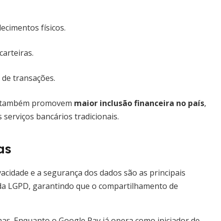
cimentos físicos.
arteiras.
 de transações.
mas também promovem
maior inclusão financeira no país
,
serviços bancários tradicionais.
as
vacidade e a segurança dos dados são as principais
 da LGPD, garantindo que o compartilhamento de
emas. Enquanto o Google Pay já opera como iniciador de