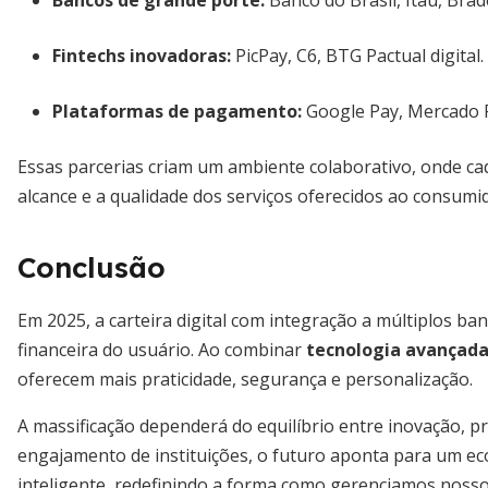
Bancos de grande porte:
Banco do Brasil, Itaú, Brad
Fintechs inovadoras:
PicPay, C6, BTG Pactual digital.
Plataformas de pagamento:
Google Pay, Mercado 
Essas parcerias criam um ambiente colaborativo, onde cad
alcance e a qualidade dos serviços oferecidos ao consumi
Conclusão
Em 2025, a carteira digital com integração a múltiplos b
financeira do usuário. Ao combinar
tecnologia avançad
oferecem mais praticidade, segurança e personalização.
A massificação dependerá do equilíbrio entre inovação, p
engajamento de instituições, o futuro aponta para um eco
inteligente, redefinindo a forma como gerenciamos nosso