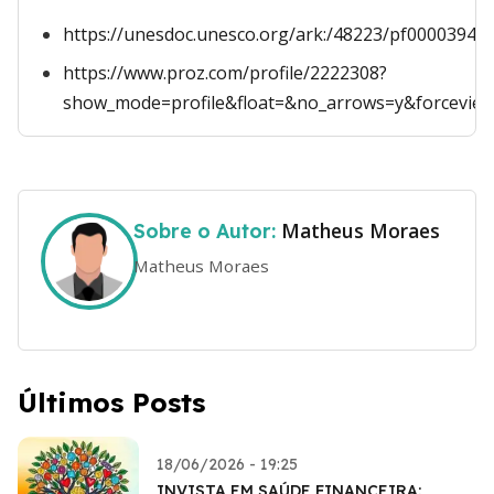
https://unesdoc.unesco.org/ark:/48223/pf00003940
https://www.proz.com/profile/2222308?
show_mode=profile&float=&no_arrows=y&forcevie
Matheus Moraes
Sobre o Autor:
Matheus Moraes
Últimos Posts
18/06/2026 - 19:25
INVISTA EM SAÚDE FINANCEIRA: