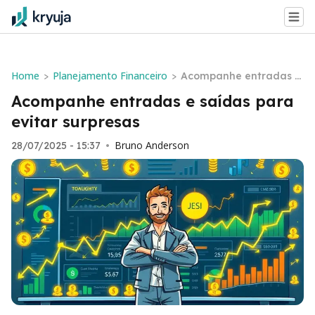
Home
Planejamento Financeiro
>
>
Acompanhe entradas e
saídas para evitar surpr
Acompanhe entradas e saídas para
esas
evitar surpresas
Bruno Anderson
28/07/2025 - 15:37
•