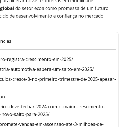
ara liderar novas fronteiras em mobilidade
 global
do setor ecoa como promessa de um futuro
ciclo de desenvolvimento e confiança no mercado
ncias
iro-registra-crescimento-em-2025/
stria-automotiva-espera-um-salto-em-2025/
culos-cresce-8-no-primeiro-trimestre-de-2025-apesar-
ion
ileiro-deve-fechar-2024-com-o-maior-crescimento-
-novo-salto-para-2025/
-promete-vendas-em-ascensao-ate-3-milhoes-de-