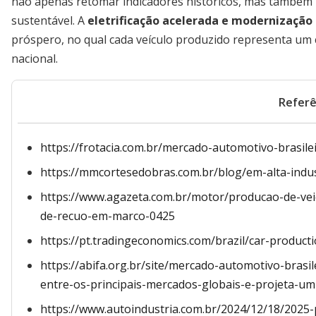
não apenas retomar indicadores históricos, mas também p
sustentável. A
eletrificação acelerada e modernização
próspero, no qual cada veículo produzido representa um 
nacional.
Referê
https://frotacia.com.br/mercado-automotivo-brasile
https://mmcortesedobras.com.br/blog/em-alta-indu
https://www.agazeta.com.br/motor/producao-de-vei
de-recuo-em-marco-0425
https://pt.tradingeconomics.com/brazil/car-product
https://abifa.org.br/site/mercado-automotivo-bras
entre-os-principais-mercados-globais-e-projeta-um
https://www.autoindustria.com.br/2024/12/18/2025